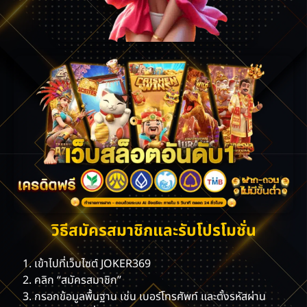
วิธีสมัครสมาชิกและรับโปรโมชั่น
เข้าไปที่เว็บไซต์ JOKER369
คลิก “สมัครสมาชิก”
กรอกข้อมูลพื้นฐาน เช่น เบอร์โทรศัพท์ และตั้งรหัสผ่าน