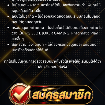
โบนัสเยอะ – ฝากเงินเท่าไหร่ก็ได้โบนัสเพิ่มหลายเท่า เพิ่มทุนให้
หมุนสล็อตได้นานขึ้น
ถอนได้ไม่จำกัด – ไม่ต้องกลัวติดยอดถอน ระบบถอนไม่มีลิมิต
ถอนได้ทุกยอดทุกวัน
ครอบคลุมทุกค่ายเกม – โปรโมชั่นใช้ได้กับเกมสล็อตทุกค่าย ไม่
ว่าจะเป็น PG SLOT, JOKER GAMING, Pragmatic Play
และอื่นๆ
สมัครง่าย ใช้งานทันที – ไม่ต้องกรอกข้อมูลเยอะ แค่ยืนยัน
เบอร์โทรก็รับสิทธิ์ได้ทันที
ทุกโปรโมชั่นผ่านการตรวจสอบอย่างโปร่งใส เพื่อให้ผู้เล่นมั่นใจได้ว่า
เล่นจริง ถอนได้จริง