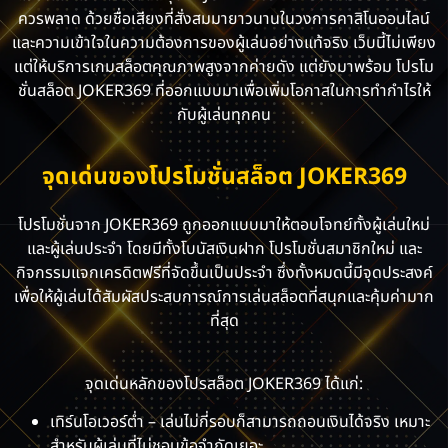
ควรพลาด ด้วยชื่อเสียงที่สั่งสมมายาวนานในวงการคาสิโนออนไลน์
และความเข้าใจในความต้องการของผู้เล่นอย่างแท้จริง เว็บนี้ไม่เพียง
แต่ให้บริการเกมสล็อตคุณภาพสูงจากค่ายดัง แต่ยังมาพร้อม โปรโม
ชั่นสล็อต JOKER369 ที่ออกแบบมาเพื่อเพิ่มโอกาสในการทำกำไรให้
กับผู้เล่นทุกคน
จุดเด่นของโปรโมชั่นสล็อต JOKER369
โปรโมชั่นจาก JOKER369 ถูกออกแบบมาให้ตอบโจทย์ทั้งผู้เล่นใหม่
และผู้เล่นประจำ โดยมีทั้งโบนัสเงินฝาก โปรโมชั่นสมาชิกใหม่ และ
กิจกรรมแจกเครดิตฟรีที่จัดขึ้นเป็นประจำ ซึ่งทั้งหมดนี้มีจุดประสงค์
เพื่อให้ผู้เล่นได้สัมผัสประสบการณ์การเล่นสล็อตที่สนุกและคุ้มค่ามาก
ที่สุด
จุดเด่นหลักของโปรสล็อต JOKER369 ได้แก่:
เทิร์นโอเวอร์ต่ำ – เล่นไม่กี่รอบก็สามารถถอนเงินได้จริง เหมาะ
สำหรับผู้เล่นที่ไม่ชอบข้อจำกัดเยอะ