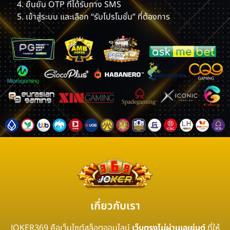
ยืนยัน OTP ที่ได้รับทาง SMS
เข้าสู่ระบบ และเลือก “รับโปรโมชั่น” ที่ต้องการ
เกี่ยวกับเรา
JOKER369 คือเว็บไซต์สล็อตออนไลน์
เว็บตรงไม่ผ่านเอเย่นต์
ที่ให้