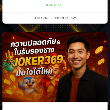
READ MORE »
JOKER369
October 15, 2025