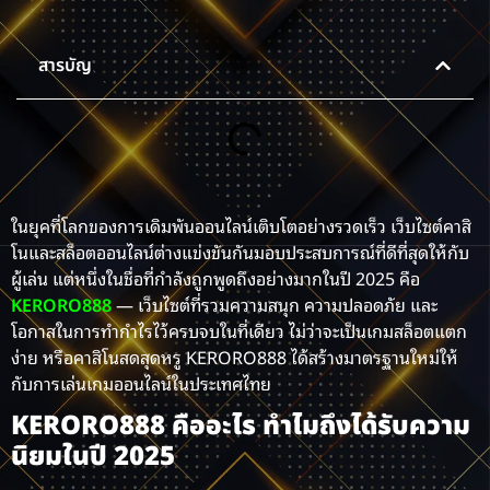
สารบัญ
ในยุคที่โลกของการเดิมพันออนไลน์เติบโตอย่างรวดเร็ว เว็บไซต์คาสิ
โนและสล็อตออนไลน์ต่างแข่งขันกันมอบประสบการณ์ที่ดีที่สุดให้กับ
ผู้เล่น แต่หนึ่งในชื่อที่กำลังถูกพูดถึงอย่างมากในปี 2025 คือ
KERORO888
— เว็บไซต์ที่รวมความสนุก ความปลอดภัย และ
โอกาสในการทำกำไรไว้ครบจบในที่เดียว ไม่ว่าจะเป็นเกมสล็อตแตก
ง่าย หรือคาสิโนสดสุดหรู KERORO888 ได้สร้างมาตรฐานใหม่ให้
กับการเล่นเกมออนไลน์ในประเทศไทย
KERORO888 คืออะไร ทำไมถึงได้รับความ
นิยมในปี 2025