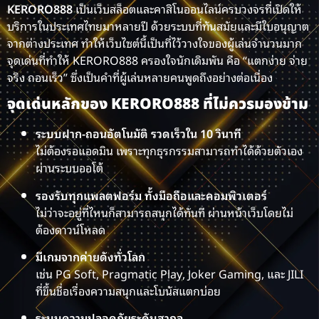
KERORO888
เป็นเว็บสล็อตและคาสิโนออนไลน์ครบวงจรที่เปิดให้
บริการในประเทศไทยมาหลายปี ด้วยระบบที่ทันสมัยและมีใบอนุญาต
จากต่างประเทศ ทำให้เว็บไซต์นี้เป็นที่ไว้วางใจของผู้เล่นจำนวนมาก
จุดเด่นที่ทำให้ KERORO888 ครองใจนักเดิมพัน คือ “แตกง่าย จ่าย
จริง ถอนเร็ว” ซึ่งเป็นคำที่ผู้เล่นหลายคนพูดถึงอย่างต่อเนื่อง
จุดเด่นหลักของ KERORO888 ที่ไม่ควรมองข้าม
ระบบฝาก-ถอนอัตโนมัติ รวดเร็วใน 10 วินาที
ไม่ต้องรอแอดมิน เพราะทุกธุรกรรมสามารถทำได้ด้วยตัวเอง
ผ่านระบบออโต้
รองรับทุกแพลตฟอร์ม ทั้งมือถือและคอมพิวเตอร์
ไม่ว่าจะอยู่ที่ไหนก็สามารถสนุกได้ทันที ผ่านหน้าเว็บโดยไม่
ต้องดาวน์โหลด
มีเกมจากค่ายดังทั่วโลก
เช่น PG Soft, Pragmatic Play, Joker Gaming, และ JILI
ที่ขึ้นชื่อเรื่องความสนุกและโบนัสแตกบ่อย
ระบบความปลอดภัยระดับสากล