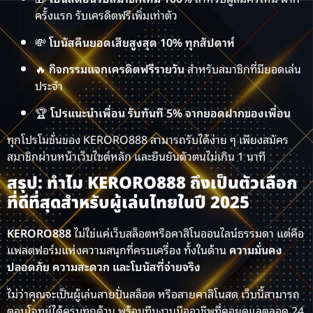
ครั้งแรก รับเครดิตฟรีเพิ่มเท่าตัว
💸
โบนัสคืนยอดเสียสูงสุด 10% ทุกสัปดาห์
🔥
กิจกรรมแจกเครดิตฟรีรายวัน
สำหรับสมาชิกที่มียอดเล่น
ประจำ
🏆
โปรแนะนำเพื่อน รับทันที 5% จากยอดฝากของเพื่อน
ทุกโปรโมชั่นของ KERORO888 สามารถรับได้ง่าย ๆ เพียงสมัคร
สมาชิกผ่านหน้าเว็บไซต์หลัก และยืนยันตัวตนไม่เกิน 1 นาที
สรุป: ทำไม KERORO888 ถึงเป็นตัวเลือก
ที่ดีที่สุดสำหรับผู้เล่นไทยในปี 2025
KERORO888
ไม่ใช่แค่เว็บสล็อตหรือคาสิโนออนไลน์ธรรมดา แต่คือ
แพลตฟอร์มแห่งความสนุกที่ครบเครื่อง ทั้งในด้าน
ความมั่นคง
ปลอดภัย ความสะดวก และโบนัสที่จ่ายจริง
ไม่ว่าคุณจะเป็นผู้เล่นสายปั่นสล็อต หรือสายคาสิโนสด เว็บนี้สามารถ
ตอบโจทย์ได้ครบทุกด้าน พร้อมทีมงานมืออาชีพที่คอยดูแลตลอด 24