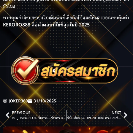
ชั่วโมง
หากคุณกำลังมองหาเว็บเดิมพันที่เชื่อถือได้และให้ผลตอบแทนคุ้มค่า
KERORO888 คือคำตอบที่ใช่ที่สุดในปี 2025
JOKER369
31/10/2025
PREVIOUS
NEXT
เล่น JUMBOSLOT เว็บตรง – รีวิวครบจบที่เดียว
ทำไมเลือก KODPUNG168? ครบ เล่นง่าย ได้เงินจริง