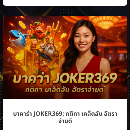
บาคาร่า JOKER369: กติกา เคล็ดลับ อัตรา
จ่ายดี